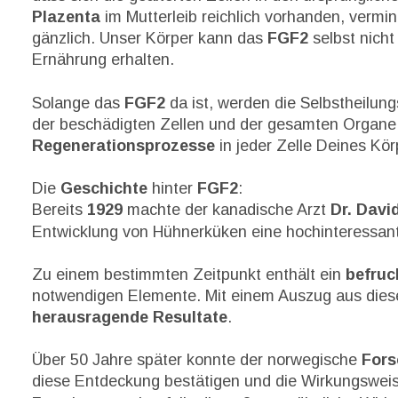
Plazenta
 im Mutterleib reichlich vorhanden, vermin
gänzlich. Unser Körper kann das 
FGF2
 selbst nich
Ernährung erhalten.
Solange das 
FGF2
 da ist, werden die Selbstheilungs
der beschädigten Zellen und der gesamten Organe u
Regenerationsprozesse 
in jeder Zelle Deines Kör
Die 
Geschichte
 hinter 
FGF2
:
Bereits 
1929 
machte der kanadische Arzt 
Dr. Davi
Entwicklung von Hühnerküken eine hochinteressan
Zu einem bestimmten Zeitpunkt enthält ein 
befruc
notwendigen Elemente. Mit einem Auszug aus diesen
herausragende Resultate
.
Über 50 Jahre später konnte der norwegische 
Fors
diese Entdeckung bestätigen und die Wirkungsweise