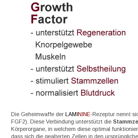
FGF Fibrob
FGF Fibrob
FGF Fibrob
Web Design Inte
Die Geheimwaffe der 
LAMI
NINE
-Rezeptur nennt si
FGF2). Diese Verbindung unterstützt die 
Stammze
Körperorgane, in welchem diese optimal funktionie
dass sich die gealterten Zellen in den ursprünglic