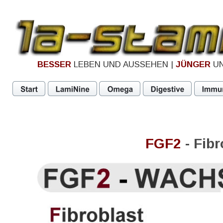
FGF Fibrobl
FGF Fibroblast
BESSER
 LEBEN UND AUSSEHEN | 
JÜNGER
 U
Aktivierung von
Regenera
Aufbau v
FGF2
 - Fib
FGF Fibr
FGF2 bei
FGF Fibrob
FGF Fibroblast Growth Factor
FGF